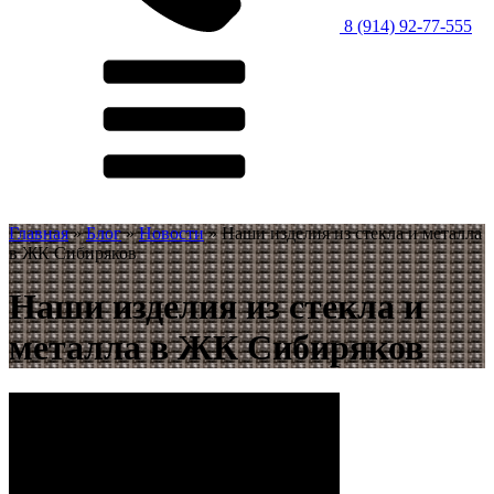
8 (914) 92-77-555
Главная
»
Блог
»
Новости
»
Наши изделия из стекла и металла
в ЖК Сибиряков
Наши изделия из стекла и
металла в ЖК Сибиряков