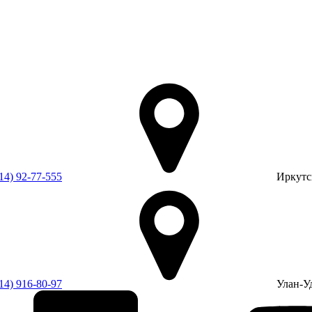
14) 92-77-555
Иркутск
14) 916-80-97
Улан-Уд