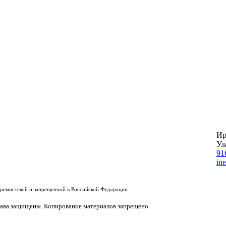
Ир
Ул
91
in
тремистской и запрещенной в Российской Федерации
ава защищены. Копирование материалов запрещено.