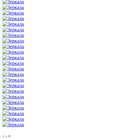
‹
›
×