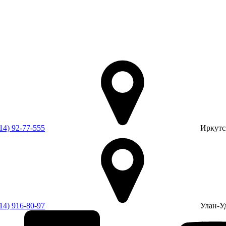
14) 92-77-555
Иркутск
14) 916-80-97
Улан-Уд